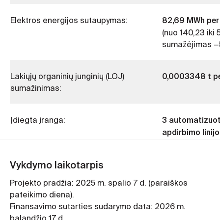
82,69 MWh per
Elektros energijos sutaupymas:
(nuo 140,23 iki
sumažėjimas −
0,0003348 t p
Lakiųjų organinių junginių (LOJ)
sumažinimas:
3 automatizuot
Įdiegta įranga:
apdirbimo linij
Vykdymo laikotarpis
Projekto pradžia: 2025 m. spalio 7 d. (paraiškos
pateikimo diena).
Finansavimo sutarties sudarymo data: 2026 m.
balandžio 17 d.