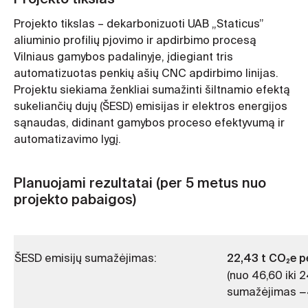
Projekto tikslas – dekarbonizuoti UAB „Staticus”
aliuminio profilių pjovimo ir apdirbimo procesą
Vilniaus gamybos padalinyje, įdiegiant tris
automatizuotas penkių ašių CNC apdirbimo linijas.
Projektu siekiama ženkliai sumažinti šiltnamio efektą
sukeliančių dujų (ŠESD) emisijas ir elektros energijos
sąnaudas, didinant gamybos proceso efektyvumą ir
automatizavimo lygį.
Planuojami rezultatai (per 5 metus nuo
projekto pabaigos)
22,43 t CO₂e p
ŠESD emisijų sumažėjimas:
(nuo 46,60 iki 2
sumažėjimas −