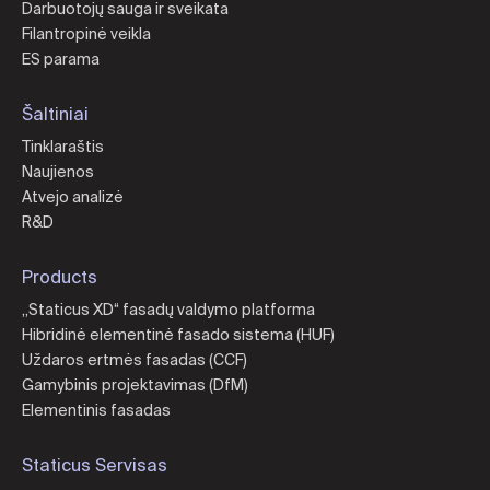
Darbuotojų sauga ir sveikata
Filantropinė veikla
ES parama
Šaltiniai
Tinklaraštis
Naujienos
Atvejo analizė
R&D
Products
„Staticus XD“ fasadų valdymo platforma
Hibridinė elementinė fasado sistema (HUF)
Uždaros ertmės fasadas (CCF)
Gamybinis projektavimas (DfM)
Elementinis fasadas
Staticus Servisas