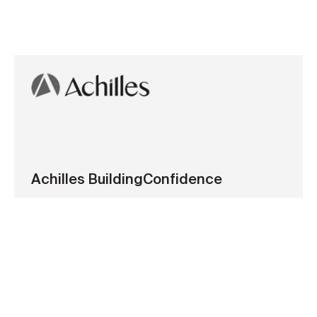
Achilles BuildingConfidence
Programa „Achilles BuildingConfidence“ vienija JK
statybų sektoriaus tiekėjus ir pirkėjus. Jos apimtyje
taikomų atestavimo procedūrų, kuriose sėkmingai
pasirodėme ir mes, tikslas – vertinti įmonių
rezultatus darbuotojų sveikatos ir saugos, tvarumo,
kokybės ir socialinės atsakomybės srityse.