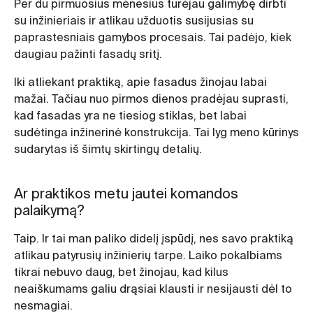
Per du pirmuosius mėnesius turėjau galimybę dirbti
su inžinieriais ir atlikau užduotis susijusias su
paprastesniais gamybos procesais. Tai padėjo, kiek
daugiau pažinti fasadų sritį.
Iki atliekant praktiką, apie fasadus žinojau labai
mažai. Tačiau nuo pirmos dienos pradėjau suprasti,
kad fasadas yra ne tiesiog stiklas, bet labai
sudėtinga inžinerinė konstrukcija. Tai lyg meno kūrinys
sudarytas iš šimtų skirtingų detalių.
Ar praktikos metu jautei komandos
palaikymą?
Taip. Ir tai man paliko didelį įspūdį, nes savo praktiką
atlikau patyrusių inžinierių tarpe. Laiko pokalbiams
tikrai nebuvo daug, bet žinojau, kad kilus
neaiškumams galiu drąsiai klausti ir nesijausti dėl to
nesmagiai.