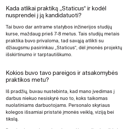
Kada atlikai praktiką „Staticus“ ir kodėl
nusprendei į ją kandidatuoti?
Tai buvo dar antrame statybos inžinerijos studijų
kurse, maždaug prieš 7-8 metus. Tais studijų metais
praktika buvo privaloma, tad savąją atlikti su
džiaugsmu pasirinkau „Staticus“, dėl įmonės projektų
išskirtinumo ir tarptautiškumo.
Kokios buvo tavo pareigos ir atsakomybės
praktikos metu?
Iš pradžių, buvau nustebinta, kad mano įvedimas į
darbus niekuo nesiskyrė nuo to, koks taikomas
nuolatiniams darbuotojams. Personalo skyriaus
kolegos išsamiai pristatė įmonės veiklą, viziją bei
tikslą.