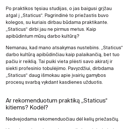
Po praktikos tęsiau studijas, o jas baigusi grįžau
atgal į „Staticus“. Pagrindinė to priežastis buvo
kolegos, su kuriais dirbau būdama praktikante.
„Staticus“ dirbi jau ne pirmus metus. Kaip
apibūdintum mūsų darbo kultūrą?
Nemanau, kad mano atsakymas nustebins. „Staticus“
darbo kultūrą apibūdinčiau kaip palaikančią, bet tuo
pačiu ir reiklią. Tai puiki vieta plėsti savo akiratį ir
siekti profesinio tobulėjimo. Pavyzdžiui, dirbdama
„Staticus“ daug išmokau apie įvairių gamybos
procesų svarbą vykdant kasdienes užduotis.
Ar rekomenduotum praktiką „Staticus“
kitiems? Kodėl?
Nedvejodama rekomenduočiau dėl kelių priežasčių.