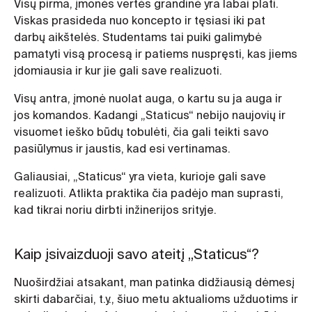
Visų pirma, įmonės vertės grandinė yra labai plati.
Viskas prasideda nuo koncepto ir tęsiasi iki pat
darbų aikštelės. Studentams tai puiki galimybė
pamatyti visą procesą ir patiems nuspręsti, kas jiems
įdomiausia ir kur jie gali save realizuoti.
Visų antra, įmonė nuolat auga, o kartu su ja auga ir
jos komandos. Kadangi „Staticus“ nebijo naujovių ir
visuomet ieško būdų tobulėti, čia gali teikti savo
pasiūlymus ir jaustis, kad esi vertinamas.
Galiausiai, „Staticus“ yra vieta, kurioje gali save
realizuoti. Atlikta praktika čia padėjo man suprasti,
kad tikrai noriu dirbti inžinerijos srityje.
Kaip įsivaizduoji savo ateitį „Staticus“?
Nuoširdžiai atsakant, man patinka didžiausią dėmesį
skirti dabarčiai, t.y., šiuo metu aktualioms užduotims ir