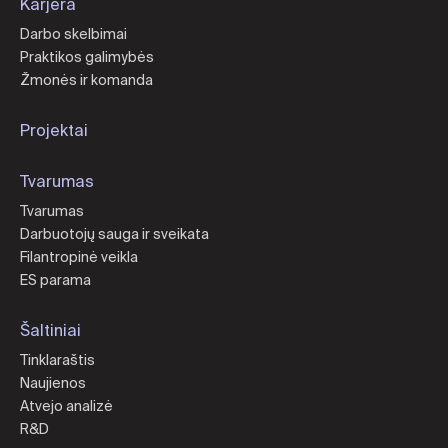
Karjera
Darbo skelbimai
Praktikos galimybės
Žmonės ir komanda
Projektai
Tvarumas
Tvarumas
Darbuotojų sauga ir sveikata
Filantropinė veikla
ES parama
Šaltiniai
Tinklaraštis
Naujienos
Atvejo analizė
R&D