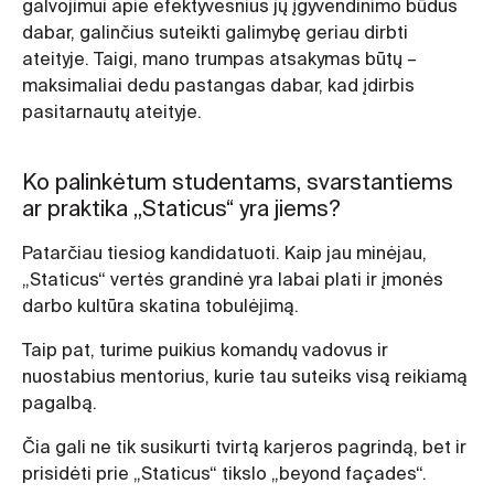
galvojimui apie efektyvesnius jų įgyvendinimo būdus
dabar, galinčius suteikti galimybę geriau dirbti
ateityje. Taigi, mano trumpas atsakymas būtų –
maksimaliai dedu pastangas dabar, kad įdirbis
pasitarnautų ateityje.
Ko palinkėtum studentams, svarstantiems
ar praktika „Staticus“ yra jiems?
Patarčiau tiesiog kandidatuoti. Kaip jau minėjau,
„Staticus“ vertės grandinė yra labai plati ir įmonės
darbo kultūra skatina tobulėjimą.
Taip pat, turime puikius komandų vadovus ir
nuostabius mentorius, kurie tau suteiks visą reikiamą
pagalbą.
Čia gali ne tik susikurti tvirtą karjeros pagrindą, bet ir
prisidėti prie „Staticus“ tikslo „beyond façades“.