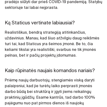
pradėjo siūlyti dar prieš COVID-19 pandemiją. Statybų
sektoriuje tai labai neįprasta.
Ką Staticus vertinate labiausiai?
Realistiškus, bendrą strategiją atitinkančius,
uždavinius. Manau, kad šiuo atžvilgiu daug reikšmės
turi tai, kad Staticus yra šeimos įmonė. Be to, čia
keliami tikslai yra realistiški, svarbus ne tik įmonės
pelnas, bet ir pačių projektų įdomumas.
Kaip rūpinatės naujais komandos nariais?
Priėmę naujų darbuotojų, stengiamės viską daryti
palaipsniui, kad jie turėtų laiko perprasti įmonės
darbo būdą bei struktūrą ir įgyti jiems reikalingų
praktinių įgūdžių. Esame kantrūs, tad darbo 100%
pajėgumu nuo pat pirmos dienos iš naujokų