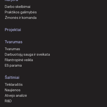
Darbo skelbimai
Praktikos galimybės
Žmonės ir komanda
Projektai
Tvarumas
Tvarumas
Darbuotojų sauga ir sveikata
Filantropinė veikla
ES parama
Šaltiniai
Tinklaraštis
Naujienos
Atvejo analizė
R&D