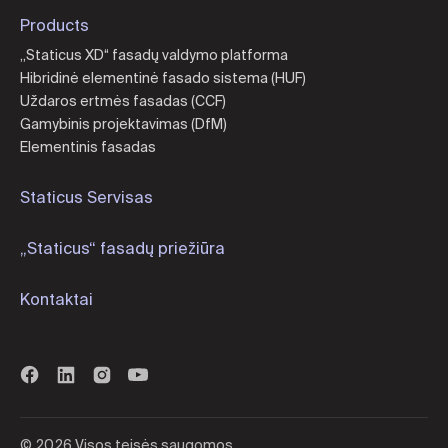
Products
„Staticus XD“ fasadų valdymo platforma
Hibridinė elementinė fasado sistema (HUF)
Uždaros ertmės fasadas (CCF)
Gamybinis projektavimas (DfM)
Elementinis fasadas
Staticus Servisas
„Staticus“ fasadų priežiūra
Kontaktai
© 2026 Visos teisės saugomos.