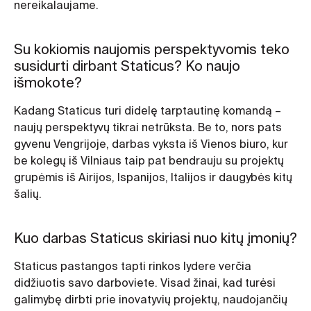
nereikalaujame.
Su kokiomis naujomis perspektyvomis teko
susidurti dirbant Staticus? Ko naujo
išmokote?
Kadang Staticus turi didelę tarptautinę komandą –
naujų perspektyvų tikrai netrūksta. Be to, nors pats
gyvenu Vengrijoje, darbas vyksta iš Vienos biuro, kur
be kolegų iš Vilniaus taip pat bendrauju su projektų
grupėmis iš Airijos, Ispanijos, Italijos ir daugybės kitų
šalių.
Kuo darbas Staticus skiriasi nuo kitų įmonių?
Staticus pastangos tapti rinkos lydere verčia
didžiuotis savo darboviete. Visad žinai, kad turėsi
galimybę dirbti prie inovatyvių projektų, naudojančių