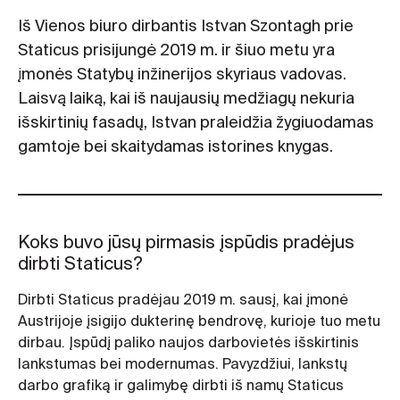
Iš Vienos biuro dirbantis Istvan Szontagh prie
Staticus prisijungė 2019 m. ir šiuo metu yra
įmonės Statybų inžinerijos skyriaus vadovas.
Laisvą laiką, kai iš naujausių medžiagų nekuria
išskirtinių fasadų, Istvan praleidžia žygiuodamas
gamtoje bei skaitydamas istorines knygas.
Koks buvo jūsų pirmasis įspūdis pradėjus
dirbti Staticus?
Dirbti Staticus pradėjau 2019 m. sausį, kai įmonė
Austrijoje įsigijo dukterinę bendrovę, kurioje tuo metu
dirbau. Įspūdį paliko naujos darbovietės išskirtinis
lankstumas bei modernumas. Pavyzdžiui, lankstų
darbo grafiką ir galimybę dirbti iš namų Staticus