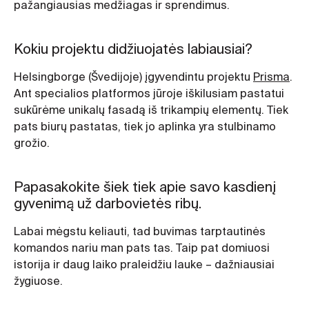
pažangiausias medžiagas ir sprendimus.
Kokiu projektu didžiuojatės labiausiai?
Helsingborge (Švedijoje) įgyvendintu projektu
Prisma
.
Ant specialios platformos jūroje iškilusiam pastatui
sukūrėme unikalų fasadą iš trikampių elementų. Tiek
pats biurų pastatas, tiek jo aplinka yra stulbinamo
grožio.
Papasakokite šiek tiek apie savo kasdienį
gyvenimą už darbovietės ribų.
Labai mėgstu keliauti, tad buvimas tarptautinės
komandos nariu man pats tas. Taip pat domiuosi
istorija ir daug laiko praleidžiu lauke – dažniausiai
žygiuose.