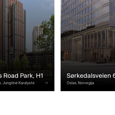
s Road Park, H1
Sørkedalsveien 
, Jungtinė Karalystė
Oslas, Norvegija