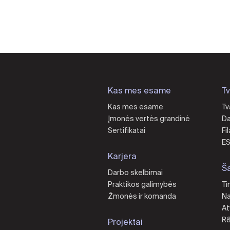
Kas mes esame
T
Kas mes esame
Tv
Įmonės vertės grandinė
Da
Sertifikatai
Fi
ES
Karjera
Ša
Darbo skelbimai
Praktikos galimybės
Ti
Žmonės ir komanda
Na
At
R
Projektai