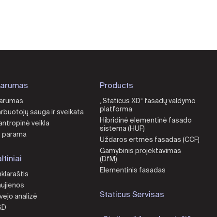
varumas
Products
arumas
„Staticus XD“ fasadų valdymo
platforma
rbuotojų sauga ir sveikata
Hibridinė elementinė fasado
lantropinė veikla
sistema (HUF)
 parama
Uždaros ertmės fasadas (CCF)
Gamybinis projektavimas
ltiniai
(DfM)
Elementinis fasadas
nklaraštis
ujienos
Staticus Servisas
vejo analizė
&D