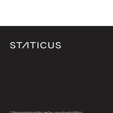
Užsiregistruokite mūsų naujienlaiškiui