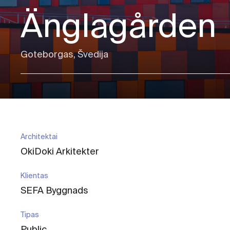
Änglagården
Goteborgas, Švedija
Architektai
OkiDoki Arkitekter
Klientas
SEFA Byggnads
Tipas
Public