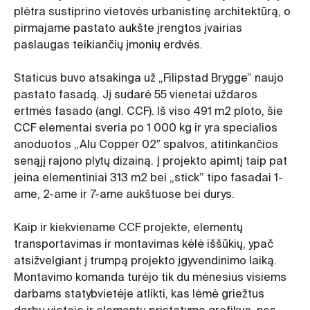
plėtra sustiprino vietovės urbanistinę architektūrą, o
pirmajame pastato aukšte įrengtos įvairias
paslaugas teikiančių įmonių erdvės.
Staticus buvo atsakinga už „Filipstad Brygge” naujo
pastato fasadą. Jį sudarė 55 vienetai uždaros
ertmės fasado (angl. CCF). Iš viso 491 m2 ploto, šie
CCF elementai sveria po 1 000 kg ir yra specialios
anoduotos „Alu Copper 02″ spalvos, atitinkančios
senąjį rajono plytų dizainą. Į projekto apimtį taip pat
įeina elementiniai 313 m2 bei „stick” tipo fasadai 1-
ame, 2-ame ir 7-ame aukštuose bei durys.
Kaip ir kiekviename CCF projekte, elementų
transportavimas ir montavimas kėlė iššūkių, ypač
atsižvelgiant į trumpą projekto įgyvendinimo laiką.
Montavimo komanda turėjo tik du mėnesius visiems
darbams statybvietėje atlikti, kas lėmė griežtus