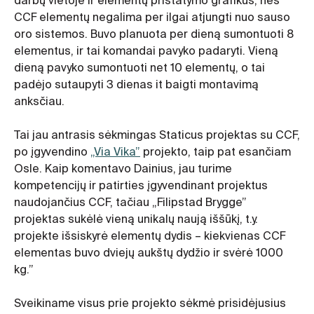
darbų vietoje ir elementų pristatymo grafikus, nes
CCF elementų negalima per ilgai atjungti nuo sauso
oro sistemos. Buvo planuota per dieną sumontuoti 8
elementus, ir tai komandai pavyko padaryti. Vieną
dieną pavyko sumontuoti net 10 elementų, o tai
padėjo sutaupyti 3 dienas it baigti montavimą
anksčiau.
Tai jau antrasis sėkmingas Staticus projektas su CCF,
po įgyvendino
„Via Vika”
projekto, taip pat esančiam
Osle. Kaip komentavo Dainius, jau turime
kompetencijų ir patirties įgyvendinant projektus
naudojančius CCF, tačiau „Filipstad Brygge”
projektas sukėlė vieną unikalų naują iššūkį, t.y.
projekte išsiskyrė elementų dydis – kiekvienas CCF
elementas buvo dviejų aukštų dydžio ir svėrė 1000
kg.”
Sveikiname visus prie projekto sėkmė prisidėjusius