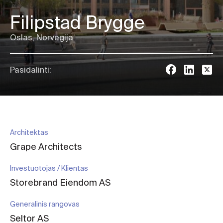
Filipstad Brygge
Oslas, Norvegija
Pasidalinti:
Architektas
Grape Architects
Investuotojas / Klientas
Storebrand Eiendom AS
Generalinis rangovas
Seltor AS