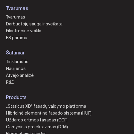
Tvarumas
Tvarumas
Darbuotojų sauga ir sveikata
Filantropinė veikla
ES parama
Šaltiniai
Tinklaraštis
Naujienos
Atvejo analizė
R&D
Products
„Staticus XD“ fasadų valdymo platforma
Hibridinė elementinė fasado sistema (HUF)
Uždaros ertmės fasadas (CCF)
Gamybinis projektavimas (DfM)
Elementinis fasadas