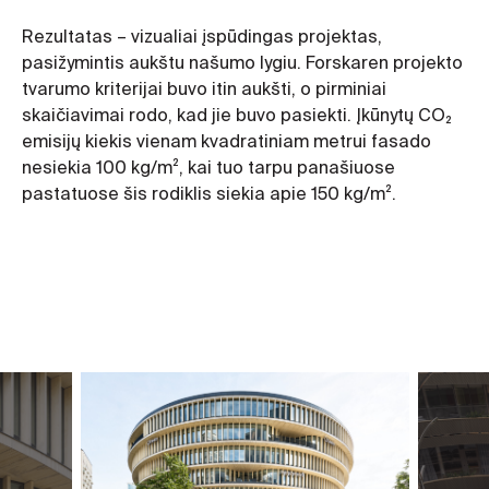
Rezultatas – vizualiai įspūdingas projektas,
pasižymintis aukštu našumo lygiu. Forskaren projekto
tvarumo kriterijai buvo itin aukšti, o pirminiai
skaičiavimai rodo, kad jie buvo pasiekti. Įkūnytų CO₂
emisijų kiekis vienam kvadratiniam metrui fasado
nesiekia 100 kg/m², kai tuo tarpu panašiuose
pastatuose šis rodiklis siekia apie 150 kg/m².