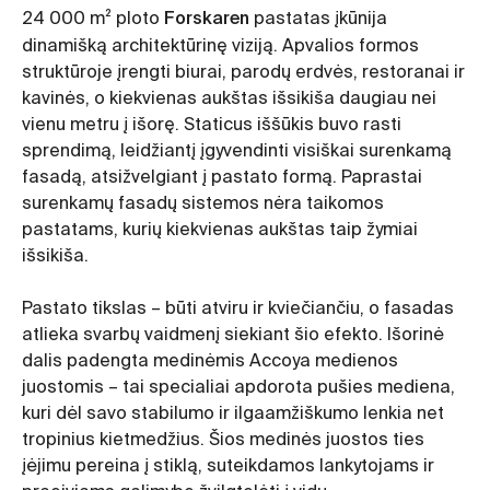
Forskaren
24 000 m² ploto
pastatas įkūnija
dinamišką architektūrinę viziją. Apvalios formos
struktūroje įrengti biurai, parodų erdvės, restoranai ir
kavinės, o kiekvienas aukštas išsikiša daugiau nei
vienu metru į išorę. Staticus iššūkis buvo rasti
sprendimą, leidžiantį įgyvendinti visiškai surenkamą
fasadą, atsižvelgiant į pastato formą. Paprastai
surenkamų fasadų sistemos nėra taikomos
pastatams, kurių kiekvienas aukštas taip žymiai
išsikiša.
Pastato tikslas – būti atviru ir kviečiančiu, o fasadas
atlieka svarbų vaidmenį siekiant šio efekto. Išorinė
dalis padengta medinėmis Accoya medienos
juostomis – tai specialiai apdorota pušies mediena,
kuri dėl savo stabilumo ir ilgaamžiškumo lenkia net
tropinius kietmedžius. Šios medinės juostos ties
įėjimu pereina į stiklą, suteikdamos lankytojams ir