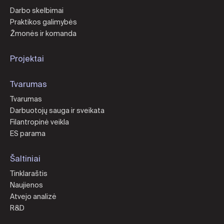
Darbo skelbimai
Praktikos galimybės
Žmonės ir komanda
Projektai
Tvarumas
Tvarumas
Darbuotojų sauga ir sveikata
Filantropinė veikla
ES parama
Šaltiniai
Tinklaraštis
Naujienos
Atvejo analizė
R&D