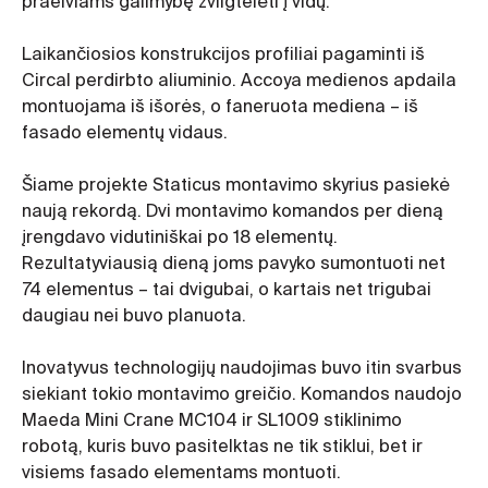
praeiviams galimybę žvilgtelėti į vidų.
Laikančiosios konstrukcijos profiliai pagaminti iš
Circal perdirbto aliuminio. Accoya medienos apdaila
montuojama iš išorės, o faneruota mediena – iš
fasado elementų vidaus.
Šiame projekte Staticus montavimo skyrius pasiekė
naują rekordą. Dvi montavimo komandos per dieną
įrengdavo vidutiniškai po 18 elementų.
Rezultatyviausią dieną joms pavyko sumontuoti net
74 elementus – tai dvigubai, o kartais net trigubai
daugiau nei buvo planuota.
Inovatyvus technologijų naudojimas buvo itin svarbus
siekiant tokio montavimo greičio. Komandos naudojo
Maeda Mini Crane MC104 ir SL1009 stiklinimo
robotą, kuris buvo pasitelktas ne tik stiklui, bet ir
visiems fasado elementams montuoti.