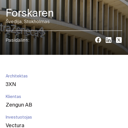
Forskaren
Švedija, Stokholmas
Pasidalinti:
Architektas
3XN
Klientas
Zengun AB
Investuotojas
Vectura