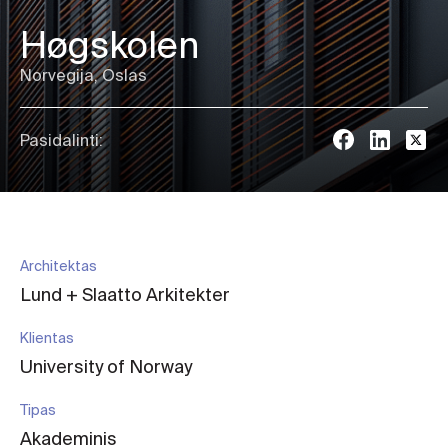
Høgskolen
Norvegija, Oslas
Pasidalinti:
Architektas
Lund + Slaatto Arkitekter
Klientas
University of Norway
Tipas
Akademinis