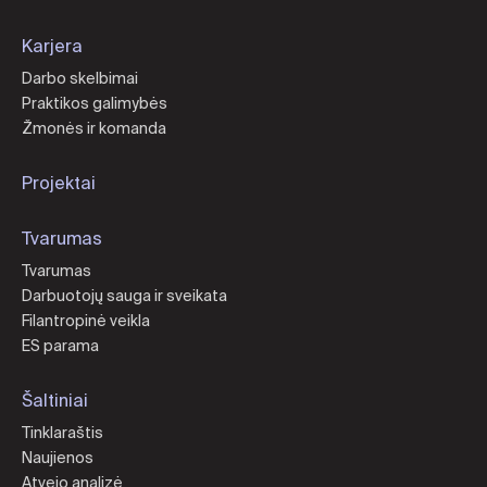
Karjera
Darbo skelbimai
Praktikos galimybės
Žmonės ir komanda
Projektai
Tvarumas
Tvarumas
Darbuotojų sauga ir sveikata
Filantropinė veikla
ES parama
Šaltiniai
Tinklaraštis
Naujienos
Atvejo analizė