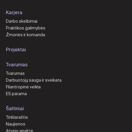
Karjera
Darbo skelbimai
Praktikos galimybės
Žmonės ir komanda
Projektai
Tvarumas
Tvarumas
Darbuotojų sauga ir sveikata
Filantropinė veikla
ES parama
Šaltiniai
Tinklaraštis
Naujienos
Atvejo analizė