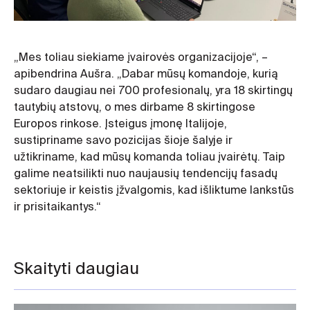
„Mes toliau siekiame įvairovės organizacijoje“, –
apibendrina Aušra. „Dabar mūsų komandoje, kurią
sudaro daugiau nei 700 profesionalų, yra 18 skirtingų
tautybių atstovų, o mes dirbame 8 skirtingose
Europos rinkose. Įsteigus įmonę Italijoje,
sustipriname savo pozicijas šioje šalyje ir
užtikriname, kad mūsų komanda toliau įvairėtų. Taip
galime neatsilikti nuo naujausių tendencijų fasadų
sektoriuje ir keistis įžvalgomis, kad išliktume lankstūs
ir prisitaikantys.“
Skaityti daugiau