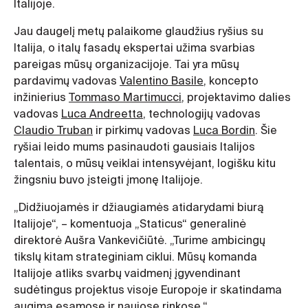
Italijoje.
Jau daugelį metų palaikome glaudžius ryšius su
Italija, o italų fasadų ekspertai užima svarbias
pareigas mūsų organizacijoje. Tai yra mūsų
pardavimų vadovas
Valentino Basile
, koncepto
inžinierius
Tommaso Martimucci
, projektavimo dalies
vadovas
Luca Andreetta
, technologijų vadovas
Claudio Truban
ir pirkimų vadovas
Luca Bordin
. Šie
ryšiai leido mums pasinaudoti gausiais Italijos
talentais, o mūsų veiklai intensyvėjant, logišku kitu
žingsniu buvo įsteigti įmonę Italijoje.
„Didžiuojamės ir džiaugiamės atidarydami biurą
Italijoje“, – komentuoja „Staticus“ generalinė
direktorė Aušra Vankevičiūtė. „Turime ambicingų
tikslų kitam strateginiam ciklui. Mūsų komanda
Italijoje atliks svarbų vaidmenį įgyvendinant
sudėtingus projektus visoje Europoje ir skatindama
augimą esamose ir naujose rinkose.“