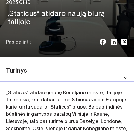
2025 01 10
„Staticus“ atidaro naują biurą
Italijoje
Pasidalinti:
Turinys
„Staticus“ atidarė įmonę Koneljano mieste, Italijoje.
Tai reiškia, kad dabar turime 8 biurus visoje Europoje,
kurie kartu sudaro „Staticus“ grupę. Be pagrindinės
būstinės ir gamybos patalpų Vilniuje ir Kaune,
Lietuvoje, taip pat turime biurus Bazelyje, Londone,
Stokholme, Osle, Vienoje ir dabar Konegliano mieste,