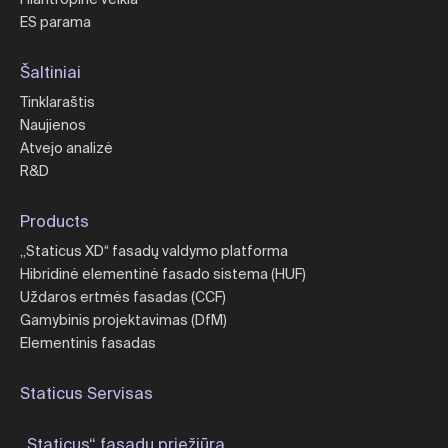
ES parama
Šaltiniai
Tinklaraštis
Naujienos
Atvejo analizė
R&D
Products
„Staticus XD“ fasadų valdymo platforma
Hibridinė elementinė fasado sistema (HUF)
Uždaros ertmės fasadas (CCF)
Gamybinis projektavimas (DfM)
Elementinis fasadas
Staticus Servisas
„Staticus“ fasadų priežiūra