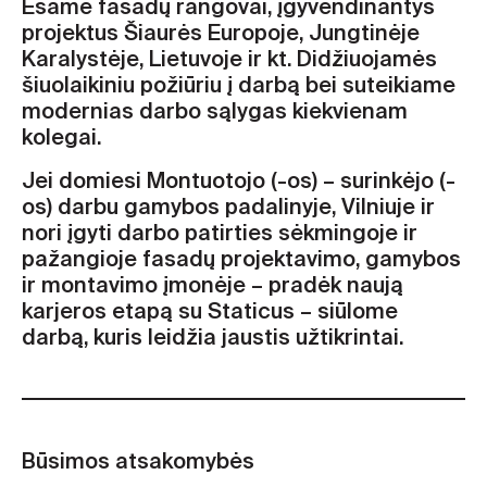
Esame fasadų rangovai, įgyvendinantys
projektus Šiaurės Europoje, Jungtinėje
Karalystėje, Lietuvoje ir kt. Didžiuojamės
šiuolaikiniu požiūriu į darbą bei suteikiame
modernias darbo sąlygas kiekvienam
kolegai.
Jei domiesi Montuotojo (-os) – surinkėjo (-
os) darbu gamybos padalinyje, Vilniuje ir
nori įgyti darbo patirties sėkmingoje ir
pažangioje fasadų projektavimo, gamybos
ir montavimo įmonėje – pradėk naują
karjeros etapą su Staticus – siūlome
darbą, kuris leidžia jaustis užtikrintai.
Būsimos atsakomybės