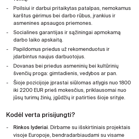
Poilsiui ir darbui pritaikytas patalpas, nemokamus
karštus gėrimus bei darbo rūbus, įrankius ir
asmenines apsaugos priemones.
Socialines garantijas ir sąžiningai apmokamą
darbo laiko apskaitą.
Papildomus priedus už rekomenduotus ir
įdarbintus naujus darbuotojus.
Dovanas bei priedus asmeninių bei kultūrinių
švenčių proga: gimtadienis, vedybos ar pan.
Šioje pozicijoje įprastai siūlomas atlygis nuo 1800
iki 2200 EUR prieš mokesčius, priklausomai nuo
jūsų turimų žinių, įgūdžių ir patirties šioje srityje.
Kodėl verta prisijungti?
Rinkos lyderiai
. Dirbame su išskirtiniais projektais
visoje Europoje, bendradarbiaudami su visame