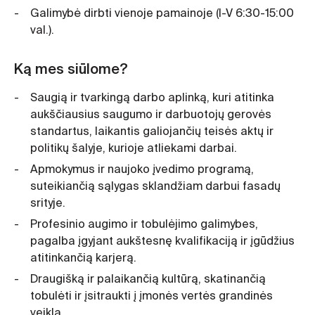
Galimybė dirbti vienoje pamainoje (I-V 6:30-15:00
val.).
Ką mes siūlome?
Saugią ir tvarkingą darbo aplinką, kuri atitinka
aukščiausius saugumo ir darbuotojų gerovės
standartus, laikantis galiojančių teisės aktų ir
politikų šalyje, kurioje atliekami darbai.
Apmokymus ir naujoko įvedimo programą,
suteikiančią sąlygas sklandžiam darbui fasadų
srityje.
Profesinio augimo ir tobulėjimo galimybes,
pagalba įgyjant aukštesnę kvalifikaciją ir įgūdžius
atitinkančią karjerą.
Draugišką ir palaikančią kultūrą, skatinančią
tobulėti ir įsitraukti į įmonės vertės grandinės
veiklą.