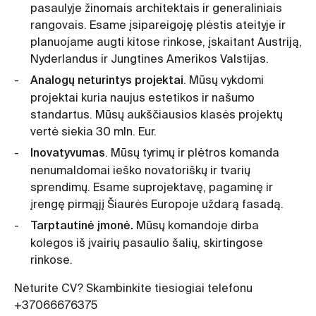
pasaulyje žinomais architektais ir generaliniais
rangovais. Esame įsipareigoję plėstis ateityje ir
planuojame augti kitose rinkose, įskaitant Austriją,
Nyderlandus ir Jungtines Amerikos Valstijas.
Analogų neturintys projektai
. Mūsų vykdomi
projektai kuria naujus estetikos ir našumo
standartus. Mūsų aukščiausios klasės projektų
vertė siekia 30 mln. Eur.
Inovatyvumas
. Mūsų tyrimų ir plėtros komanda
nenumaldomai ieško novatoriškų ir tvarių
sprendimų. Esame suprojektavę, pagaminę ir
įrengę pirmąjį Šiaurės Europoje uždarą fasadą.
Tarptautinė įmonė.
Mūsų komandoje dirba
kolegos iš įvairių pasaulio šalių, skirtingose
rinkose.
Neturite CV? Skambinkite tiesiogiai telefonu
+37066676375